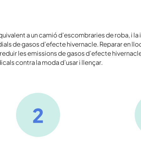
quivalent a un camió d’escombraries de roba, i la 
als de gasos d’efecte hivernacle. Reparar en lloc 
ia reduir les emissions de gasos d’efecte hivernac
cals contra la moda d’usar i llençar.