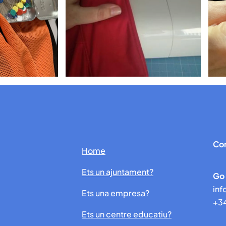
Co
Home
Ets un ajuntament?
Go
in
Ets una empresa?
+34
Ets un centre educatiu?