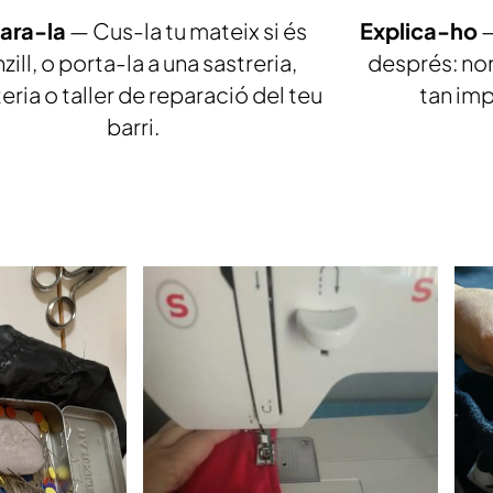
ara-la
— Cus-la tu mateix si és
Explica-ho
—
zill, o porta-la a una sastreria,
després: nor
eria o taller de reparació del teu
tan imp
barri.