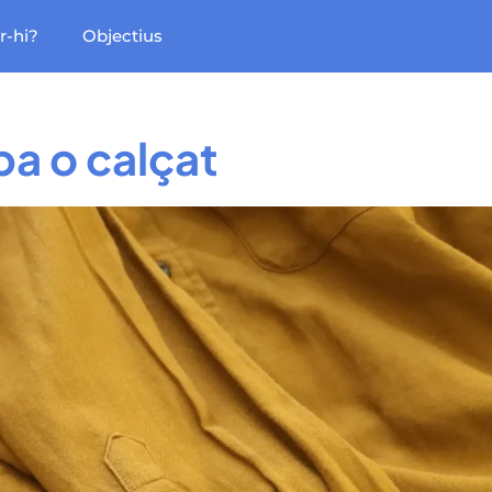
r-hi?
Objectius
a o calçat