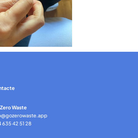
ntacte
 Zero Waste
fo@gozerowaste.app
 635 42 51 28