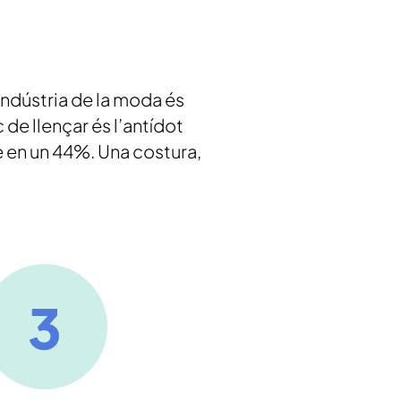
indústria de la moda és
de llençar és l’antídot
le en un 44%. Una costura,