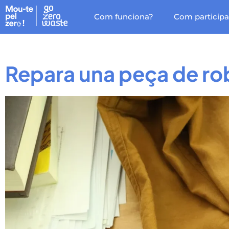
Com funciona?
Com participa
Repara una peça de rob