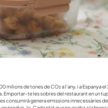
 milions de tones de CO₂ a l’any, i a Espanya el 
a. Emportar-te les sobres del restaurant en un tu
 es consumirà genera emissions innecessàries de
s en produir-lo. Cada plat que no acaba a la bros