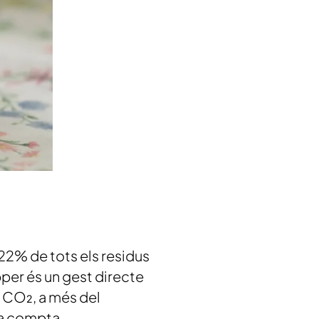
22% de tots els residus
pper és un gest directe
 CO₂, a més del
sa compta.