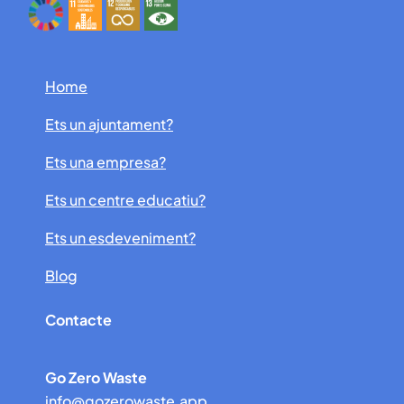
Home
Ets un ajuntament?
Ets una empresa?
Ets un centre educatiu?
Ets un esdeveniment?
Blog
Contacte
Go Zero Waste
info@gozerowaste.app