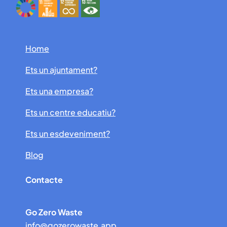
Home
Ets un ajuntament?
Ets una empresa?
Ets un centre educatiu?
Ets un esdeveniment?
Blog
Contacte
Go Zero Waste
info@gozerowaste.app