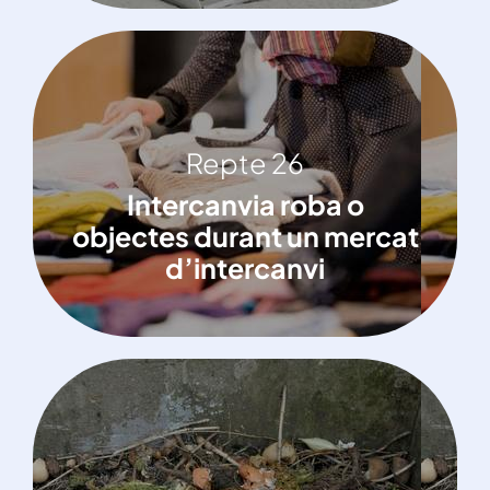
Repte 26
Repte 26
Intercanvia roba o objectes durant un
Intercanvia roba o
mercat d’intercanvi
objectes durant un mercat
d’intercanvi