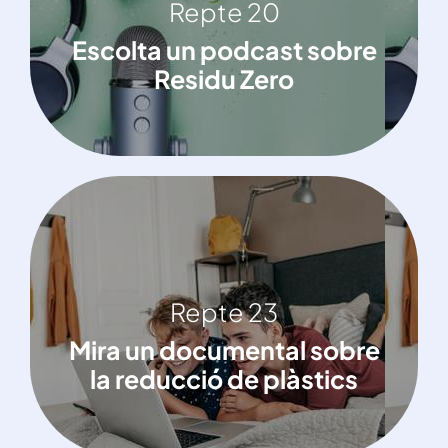
Repte 20
Repte 20
Escolta un podcast sobre Residu Zero
Escolta un podcast sobre
Residu Zero
Repte 23
Repte 23
Mira un documental sobre la reducció
Mira un documental sobre
de plàstics
la reducció de plàstics