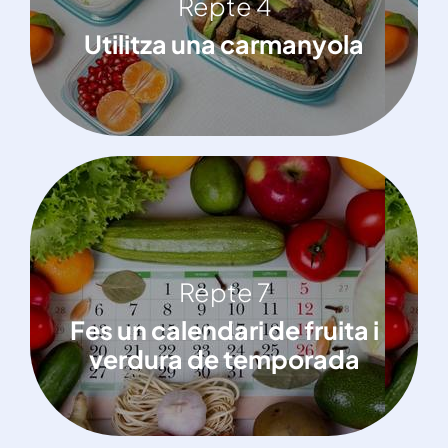
Repte 4
Utilitza una carmanyola
Utilitza una carmanyola
Repte 7
Repte 7
Fes un calendari de fruita i verdura de
Fes un calendari de fruita i
temporada
verdura de temporada