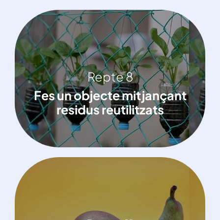
Repte 8
Repte 8
Fes un objecte mitjançant residus
Fes un objecte mitjançant
reutilitzats
residus reutilitzats
Repte 11