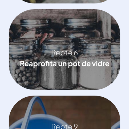
Repte 6
Repte 6
Reaprofita un pot de vidre
Reaprofita un pot de vidre
Repte 9
Repte 9