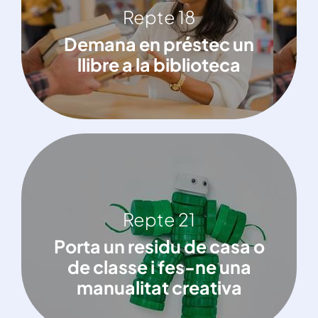
Repte 18
Demana en préstec un llibre a la
Demana en préstec un
biblioteca
llibre a la biblioteca
Repte 21
Repte 21
Porta un residu de casa o de classe i
Porta un residu de casa o
fes-ne una manualitat creativa
de classe i fes-ne una
manualitat creativa