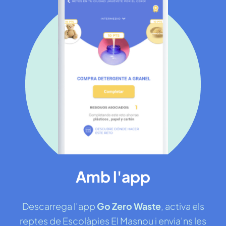
Amb l'app
Descarrega l’app
Go Zero Waste
, activa els
reptes de Escolàpies El Masnou i envia’ns les