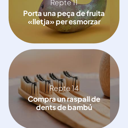
Repte 11
Porta una peça de fruita «lletja» per
Porta una peça de fruita
esmorzar
«lletja» per esmorzar
Repte 14
Repte 14
Compra un raspall de dents de bambú
Compra un raspall de
dents de bambú