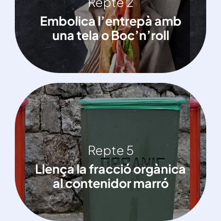
Repte 2
Embolica l’entrepà amb una tela o
Embolica l’entrepà amb
Boc’n’roll
una tela o Boc’n’roll
Repte 5
Repte 5
Llença la fracció orgànica al
Llença la fracció orgànica
contenidor marró
al contenidor marró