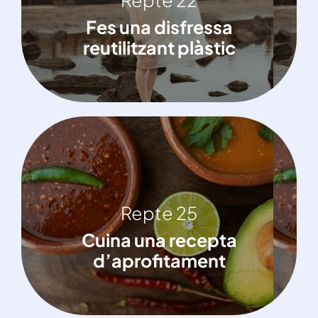
Fes una disfressa reutilitzant plàstic
Fes una disfressa
reutilitzant plàstic
Repte 25
Repte 25
Cuina una recepta d’aprofitament
Cuina una recepta
d’aprofitament