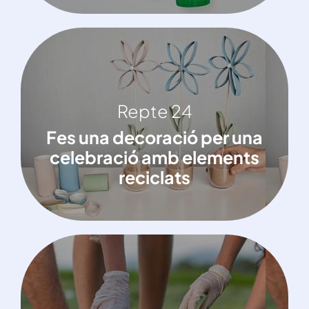
Reto 24
Repte 24
Fes una decoració per una celebració
Fes una decoració per una
amb elements reciclats
celebració amb elements
reciclats