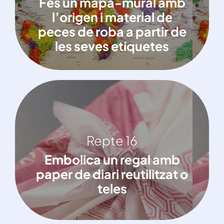
Fes un mapa-mural amb
material de peces de roba a partir de
l’origen i material de
les seves etiquetes
peces de roba a partir de
les seves etiquetes
Repte 16
Repte 16
Embolica un regal amb paper de diari
Embolica un regal amb
reutilitzat o teles
paper de diari reutilitzat o
teles