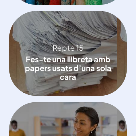
Repte 15
Repte 15
Fes-te una llibreta amb papers usats
Fes-te una llibreta amb
d’una sola cara
papers usats d’una sola
cara
Repte 18