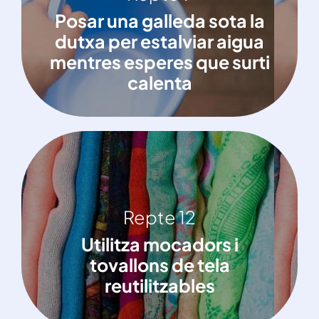
Posar una galleda sota la dutxa per
Posar una galleda sota la
estalviar aigua mentres esperes que
dutxa per estalviar aigua
surti calenta
mentres esperes que surti
calenta
Repte 12
Repte 12
Utilitza mocadors i tovallons de tela
Utilitza mocadors i
reutilitzables
tovallons de tela
reutilitzables