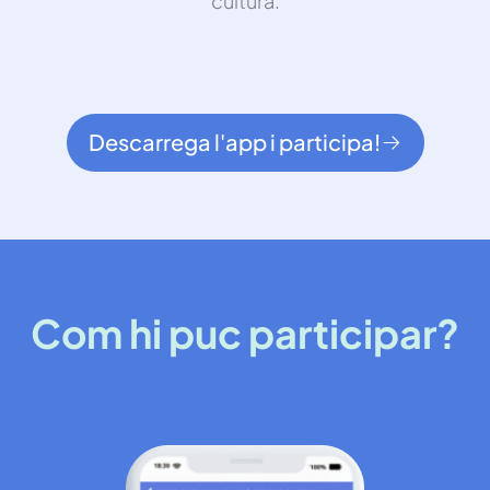
cultura.
Descarrega l'app i participa!
Com hi puc participar?